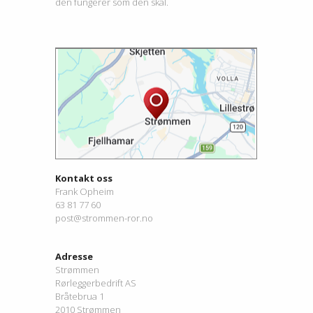
den fungerer som den skal.
Kontakt oss
Frank Opheim
63 81 77 60
post@strommen-ror.no
Adresse
Strømmen
Rørleggerbedrift AS
Bråtebrua 1
2010 Strømmen