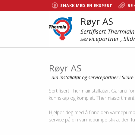
SNAKK MED EN EKSPERT
BE
Røyr AS
Sertifisert Thermiain
servicepartner , Slid
Røyr AS
- din installatør og servicepartner i Slidre.
Sertifisert Thermiainstallatør. Garanti f
kunnskap og komplett Thermiasortiment
Hjelper deg med å finne den varmepumpe
service på din varmepumpe slik at den f