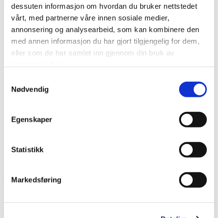
Jeg
dessuten informasjon om hvordan du bruker nettstedet
godtar at Thermia registrerer min kontaktinformasjon vedr. min
vårt, med partnerne våre innen sosiale medier,
henvendelse.
* Les mer om hvordan Thermia håndterer dine
annonsering og analysearbeid, som kan kombinere den
personopplysninger.
.
med annen informasjon du har gjort tilgjengelig for dem,
Takk! Vi kommer tilbake snart.
eller som de har samlet inn gjennom din bruk av
tjenestene deres.
Mislyktes
Samtykkevalg
Nødvendig
Ring oss
Ring oss hvis du har spørsmål.
Egenskaper
Tlf: 90570570
Snakk med en ekspert
Statistikk
Be om et tilbud
Ta kontakt med oss
Bestill et hjemmebesøk
Ring oss
Markedsføring
Snakk med en ekspert
Be om et tilbud