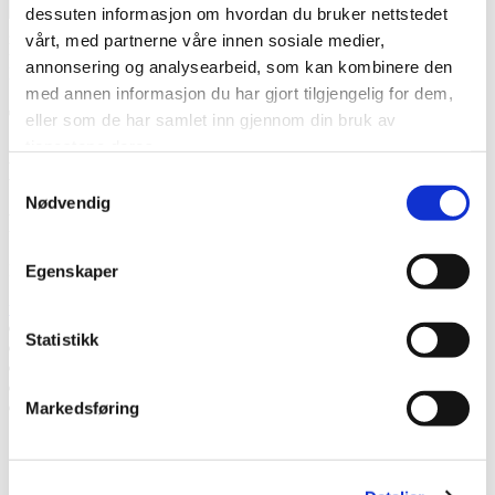
Jeg
dessuten informasjon om hvordan du bruker nettstedet
godtar at Thermia registrerer min kontaktinformasjon vedr. min
vårt, med partnerne våre innen sosiale medier,
henvendelse.
* Les mer om hvordan Thermia håndterer dine
annonsering og analysearbeid, som kan kombinere den
personopplysninger.
.
med annen informasjon du har gjort tilgjengelig for dem,
Takk! Vi kommer tilbake snart.
eller som de har samlet inn gjennom din bruk av
tjenestene deres.
Mislyktes
Samtykkevalg
Nødvendig
Ring oss
Ring oss hvis du har spørsmål.
Egenskaper
tlf: 40085616
Snakk med en ekspert
Statistikk
Be om et tilbud
Ta kontakt med oss
Bestill et hjemmebesøk
Ring oss
Markedsføring
Snakk med en ekspert
Be om et tilbud