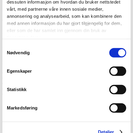
dessuten informasjon om hvordan du bruker nettstedet
henvendelse.
* Les mer om hvordan Thermia håndterer dine
personopplysninger.
.
vårt, med partnerne våre innen sosiale medier,
annonsering og analysearbeid, som kan kombinere den
Takk! Vi kommer tilbake snart.
med annen informasjon du har gjort tilgjengelig for dem,
eller som de har samlet inn gjennom din bruk av
Mislyktes
tjenestene deres.
Samtykkevalg
Ring oss
Nødvendig
Ring oss hvis du har spørsmål.
Egenskaper
Snakk med en ekspert
Be om et tilbud
Ta kontakt med oss
Bestill et hjemmebesøk
Statistikk
Ring oss
Markedsføring
Snakk med en ekspert
Be om et tilbud
Ta kontakt med oss
Bestill et hjemmebesøk
Ring oss
Detaljer