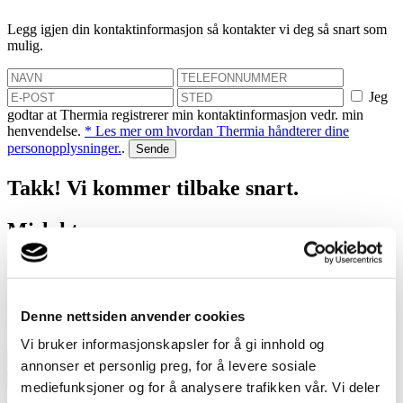
Legg igjen din kontaktinformasjon så kontakter vi deg så snart som
mulig.
Jeg
godtar at Thermia registrerer min kontaktinformasjon vedr. min
henvendelse.
* Les mer om hvordan Thermia håndterer dine
personopplysninger.
.
Takk! Vi kommer tilbake snart.
Mislyktes
Bestill et hjemmebesøk
Vi hjelper deg med å finne ut hvor mye du kan spare med en
Denne nettsiden anvender cookies
varmepumpe!
Vi bruker informasjonskapsler for å gi innhold og
annonser et personlig preg, for å levere sosiale
Jeg
mediefunksjoner og for å analysere trafikken vår. Vi deler
godtar at Thermia registrerer min kontaktinformasjon vedr. min