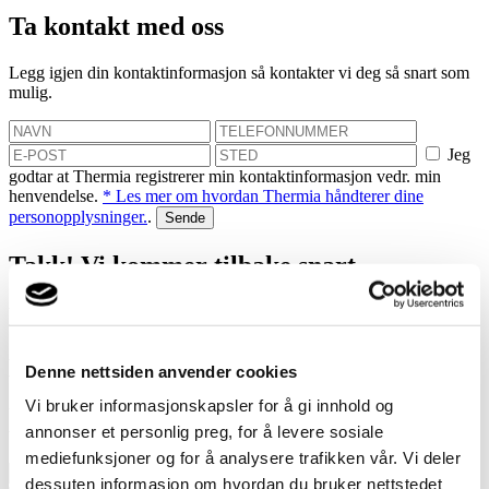
Ta kontakt med oss
Legg igjen din kontaktinformasjon så kontakter vi deg så snart som
mulig.
Jeg
godtar at Thermia registrerer min kontaktinformasjon vedr. min
henvendelse.
* Les mer om hvordan Thermia håndterer dine
personopplysninger.
.
Takk! Vi kommer tilbake snart.
Mislyktes
Bestill et hjemmebesøk
Denne nettsiden anvender cookies
Vi bruker informasjonskapsler for å gi innhold og
Vi hjelper deg med å finne ut hvor mye du kan spare med en
annonser et personlig preg, for å levere sosiale
varmepumpe!
mediefunksjoner og for å analysere trafikken vår. Vi deler
dessuten informasjon om hvordan du bruker nettstedet