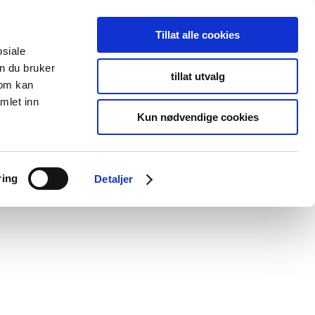
Tillat alle cookies
osiale
n du bruker
tillat utvalg
som kan
mlet inn
Kun nødvendige cookies
ring
Detaljer
rmia registrerer min kontaktinformasjon vedr. min henvendelse.
* Les