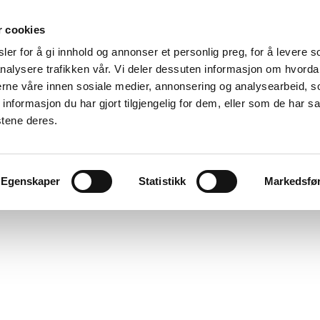
r cookies
er for å gi innhold og annonser et personlig preg, for å levere s
nalysere trafikken vår. Vi deler dessuten informasjon om hvorda
nerne våre innen sosiale medier, annonsering og analysearbeid, 
formasjon du har gjort tilgjengelig for dem, eller som de har sa
stene deres.
Egenskaper
Statistikk
Markedsfø
Jeg godtar at The