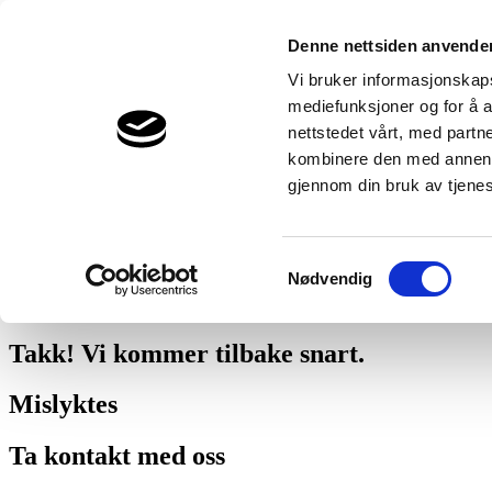
546
mjsa-varme-og-sanitr-as
Denne nettsiden anvende
Snakk med en ekspert
Vi bruker informasjonskapsl
mediefunksjoner og for å a
Vi vil gjerne hjelpe - helt gratis.
nettstedet vårt, med part
90727430
kombinere den med annen in
gjennom din bruk av tjene
Be om et tilbud
Vi hjelper deg også med å beregne fremtidige besparelser.
Samtykkevalg
Nødvendig
mer om hvordan Thermia håndterer dine personopplysninger.
.
Takk! Vi kommer tilbake snart.
Mislyktes
Ta kontakt med oss