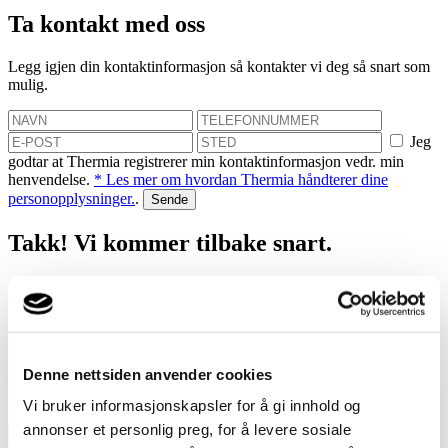
Ta kontakt med oss
Legg igjen din kontaktinformasjon så kontakter vi deg så snart som
mulig.
Jeg
godtar at Thermia registrerer min kontaktinformasjon vedr. min
henvendelse.
* Les mer om hvordan Thermia håndterer dine
personopplysninger.
.
Takk! Vi kommer tilbake snart.
Mislyktes
Bestill et hjemmebesøk
Denne nettsiden anvender cookies
Vi hjelper deg med å finne ut hvor mye du kan spare med en
varmepumpe!
Vi bruker informasjonskapsler for å gi innhold og
annonser et personlig preg, for å levere sosiale