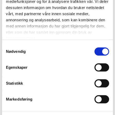
mediefunksjoner og for å analysere trafikken vår. Vi deler
Jeg
godtar at Thermia registrerer min kontaktinformasjon vedr. min
dessuten informasjon om hvordan du bruker nettstedet
henvendelse.
* Les mer om hvordan Thermia håndterer dine
vårt, med partnerne våre innen sosiale medier,
personopplysninger.
.
annonsering og analysearbeid, som kan kombinere den
med annen informasjon du har gjort tilgjengelig for dem,
Takk! Vi kommer tilbake snart.
eller som de har samlet inn gjennom din bruk av
tjenestene deres.
Mislyktes
Samtykkevalg
Ring oss
Nødvendig
Ring oss hvis du har spørsmål.
Egenskaper
92211006
Snakk med en ekspert
Be om et tilbud
Statistikk
Ta kontakt med oss
Bestill et hjemmebesøk
Ring oss
Markedsføring
Snakk med en ekspert
Be om et tilbud