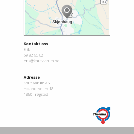
Kontakt oss
Erik
69 82 65 62
erik@knut.aarum.no
Adresse
Knut Aarum AS
Hølandsveien 18
1860 Trøgstad