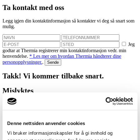
Ta kontakt med oss
Legg igjen din kontaktinformasjon så kontakter vi deg så snart som
mulig.
Jeg
godtar at Thermia registrerer min kontaktinformasjon vedr. min
henvendelse.
* Les mer om hvordan Thermia håndterer dine
personopplysninger.
.
Takk! Vi kommer tilbake snart.
Mislyktes
Bestill et hjemmebesøk
Vi hjelper deg med å finne ut hvor mye du kan spare med en
Denne nettsiden anvender cookies
varmepumpe!
Vi bruker informasjonskapsler for å gi innhold og