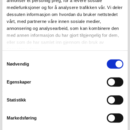
annonser et personlig preg, for å levere sosiale
Jeg
mediefunksjoner og for å analysere trafikken vår. Vi deler
godtar at Thermia registrerer min kontaktinformasjon vedr. min
henvendelse.
* Les mer om hvordan Thermia håndterer dine
dessuten informasjon om hvordan du bruker nettstedet
personopplysninger.
.
vårt, med partnerne våre innen sosiale medier,
annonsering og analysearbeid, som kan kombinere den
Takk! Vi kommer tilbake snart.
med annen informasjon du har gjort tilgjengelig for dem,
eller som de har samlet inn gjennom din bruk av
Mislyktes
tjenestene deres.
Ring oss
Samtykkevalg
Nødvendig
Ring oss hvis du har spørsmål.
tlf. +4790680431
Egenskaper
Snakk med en ekspert
Be om et tilbud
Ta kontakt med oss
Statistikk
Bestill et hjemmebesøk
Ring oss
Markedsføring
Snakk med en ekspert
Be om et tilbud