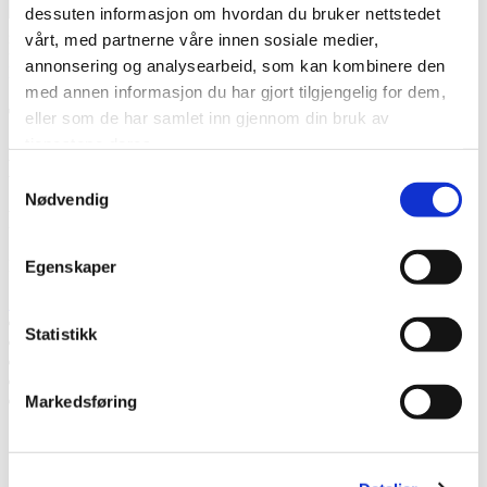
Jeg
dessuten informasjon om hvordan du bruker nettstedet
godtar at Thermia registrerer min kontaktinformasjon vedr. min
vårt, med partnerne våre innen sosiale medier,
henvendelse.
* Les mer om hvordan Thermia håndterer dine
annonsering og analysearbeid, som kan kombinere den
personopplysninger.
.
med annen informasjon du har gjort tilgjengelig for dem,
Takk! Vi kommer tilbake snart.
eller som de har samlet inn gjennom din bruk av
tjenestene deres.
Mislyktes
Samtykkevalg
Nødvendig
Ring oss
Ring oss hvis du har spørsmål.
Egenskaper
71 29 65 07
Snakk med en ekspert
Statistikk
Be om et tilbud
Ta kontakt med oss
Bestill et hjemmebesøk
Ring oss
Markedsføring
Snakk med en ekspert
Be om et tilbud