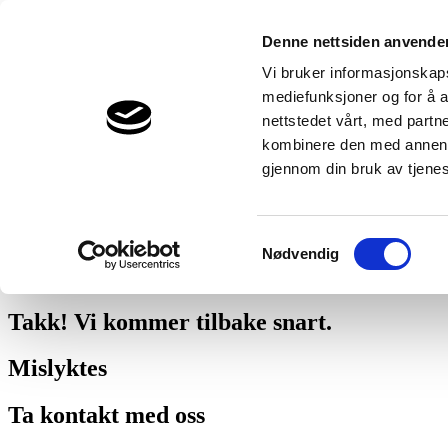
594
engstad--taraldsen-as
Denne nettsiden anvende
Snakk med en ekspert
Vi bruker informasjonskapsl
mediefunksjoner og for å a
Vi vil gjerne hjelpe - helt gratis.
nettstedet vårt, med part
74 39 20 90 ( 908 29 362 )
kombinere den med annen in
gjennom din bruk av tjene
Be om et tilbud
Vi hjelper deg også med å beregne fremtidige besparelser.
Samtykkevalg
Nødvendig
mer om hvordan Thermia håndterer dine personopplysninger.
.
Takk! Vi kommer tilbake snart.
Mislyktes
Ta kontakt med oss