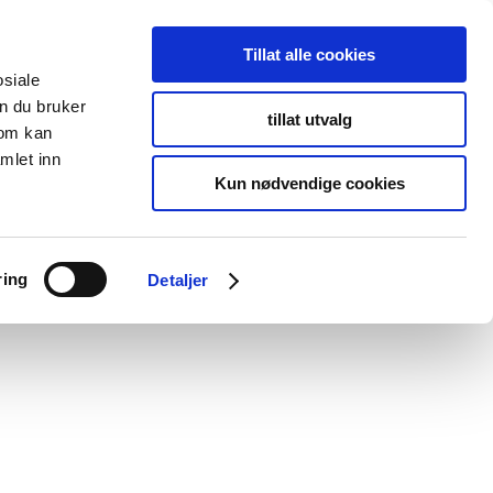
Tillat alle cookies
osiale
n du bruker
tillat utvalg
som kan
mlet inn
Kun nødvendige cookies
ring
Detaljer
rmia registrerer min kontaktinformasjon vedr. min henvendelse.
* Les