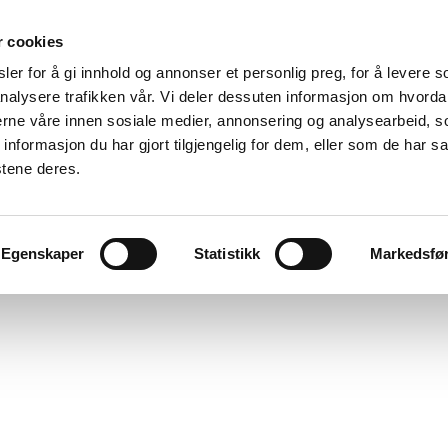
r cookies
er for å gi innhold og annonser et personlig preg, for å levere s
nalysere trafikken vår. Vi deler dessuten informasjon om hvorda
nerne våre innen sosiale medier, annonsering og analysearbeid, 
formasjon du har gjort tilgjengelig for dem, eller som de har sa
stene deres.
Egenskaper
Statistikk
Markedsfø
Jeg godtar at The