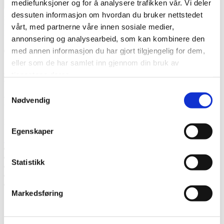
mediefunksjoner og for å analysere trafikken vår. Vi deler
Jeg
godtar at Thermia registrerer min kontaktinformasjon vedr. min
dessuten informasjon om hvordan du bruker nettstedet
henvendelse.
* Les mer om hvordan Thermia håndterer dine
vårt, med partnerne våre innen sosiale medier,
personopplysninger.
.
annonsering og analysearbeid, som kan kombinere den
med annen informasjon du har gjort tilgjengelig for dem,
Takk! Vi kommer tilbake snart.
eller som de har samlet inn gjennom din bruk av
tjenestene deres.
Mislyktes
Samtykkevalg
Ring oss
Nødvendig
Ring oss hvis du har spørsmål.
Egenskaper
53 66 33 55
Snakk med en ekspert
Be om et tilbud
Statistikk
Ta kontakt med oss
Bestill et hjemmebesøk
Ring oss
Markedsføring
Snakk med en ekspert
Be om et tilbud