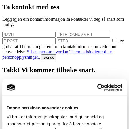
Ta kontakt med oss
Legg igjen din kontaktinformasjon så kontakter vi deg så snart som
mulig.
Jeg
godtar at Thermia registrerer min kontaktinformasjon vedr. min
henvendelse.
* Les mer om hvordan Thermia håndterer dine
personopplysninger.
.
Takk! Vi kommer tilbake snart.
Mislyktes
Bestill et hjemmebesøk
Denne nettsiden anvender cookies
Vi hjelper deg med å finne ut hvor mye du kan spare med en
varmepumpe!
Vi bruker informasjonskapsler for å gi innhold og
annonser et personlig preg, for å levere sosiale