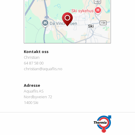
Kontakt oss
Christian
64 87 58 00
christian@aquaflis.no
Adresse
Aquaflis AS
Nordbyveien 72
1400 Ski